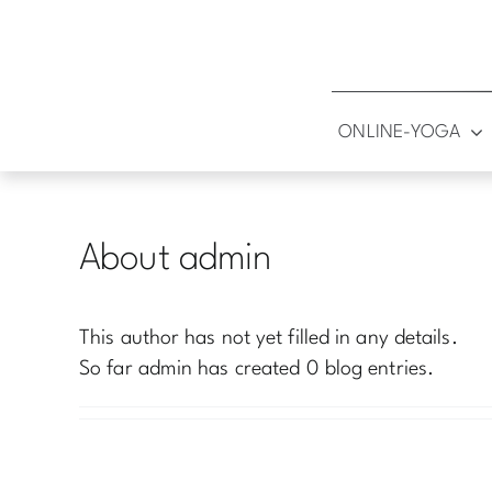
Skip
to
content
ONLINE-YOGA
About
admin
This author has not yet filled in any details.
So far admin has created 0 blog entries.